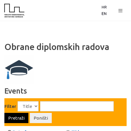
Obrane diplomskih radova
Events
Filter
Pretraži
Poništi