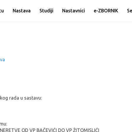
tu
Nastava
Studiji
Nastavnici
e-ZBORNIK
Se
ova
kog rada u sastavu:
emu:
NERETVE OD VP BAČEVIĆI DO VP ŽITOMISLIĆI