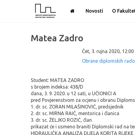
Novosti
O Fakulte
Matea Zadro
Čet, 3. rujna 2020
,
12:00
Obrane diplomskih rad
Student: MATEA ZADRO
s brojem indeksa: 438/D
dana, 3. 9. 2020. u 12 sati, u
UČIONICI A
pred Povjerenstvom za ocjenu i obranu Diploms
1. dr. sc. ZORAN MILAŠINOVIĆ, predsjednik
2. dr. sc. MIRNA RAIČ, mentorica i članica
3. dr. sc. ŽELJKO ROZIĆ, član
prikazat će i usmeno braniti Diplomski rad na t
HIDRAULIČKA ANALIZA DIJELA KORITA RIJEKE 