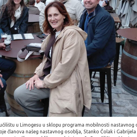
veučilištu u Limogesu u sklopu programa mobilnosti nastavnog 
e članova našeg nastavnog osoblja, Stanko Čolak i Gabrijela 