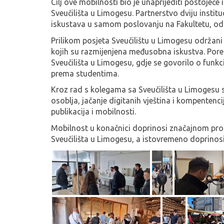
Cilj ove mobilnosti bio je unaprijediti postojeće
Sveučilišta u Limogesu. Partnerstvo dviju insti
iskustava u samom poslovanju na Fakultetu, odn
Prilikom posjeta Sveučilištu u Limogesu održa
kojih su razmijenjena međusobna iskustva. Pored
Sveučilišta u Limogesu, gdje se govorilo o funkc
prema studentima.
Kroz rad s kolegama sa Sveučilišta u Limogesu 
osoblja, jačanje digitanih vještina i kompentenci
publikacija i mobilnosti.
Mobilnost u konačnici doprinosi značajnom pro
Sveučilišta u Limogesu, a istovremeno doprinosi 