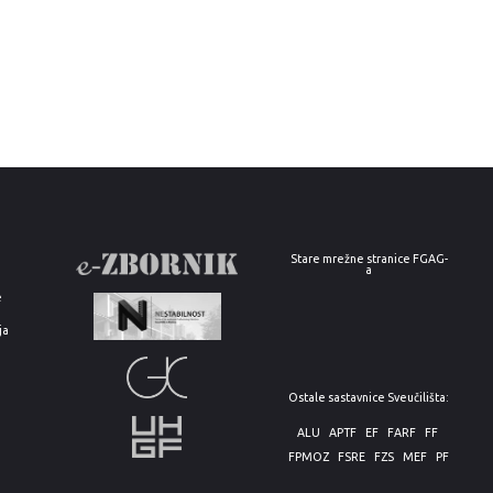
Stare mrežne stranice FGAG-
a
e
ja
Ostale sastavnice Sveučilišta:
ALU
APTF
EF
FARF
FF
FPMOZ
FSRE
FZS
MEF
PF