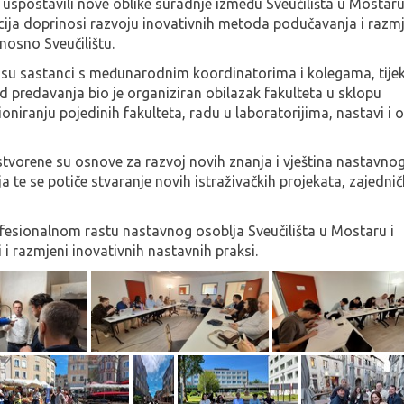
 i uspostavili nove oblike suradnje između Sveučilišta u Mostaru
tucija doprinosi razvoju inovativnih metoda podučavanja i razm
osno Sveučilištu.
ni su sastanci s međunarodnim koordinatorima i kolegama, tij
 predavanja bio je organiziran obilazak fakulteta u sklopu
ioniranju pojedinih fakulteta, radu u laboratorijima, nastavi i
stvorene su osnove za razvoj novih znanja i vještina nastavno
ja te se potiče stvaranje novih istraživačkih projekata, zajednič
fesionalnom rastu nastavnog osoblja Sveučilišta u Mostaru i
i razmjeni inovativnih nastavnih praksi.