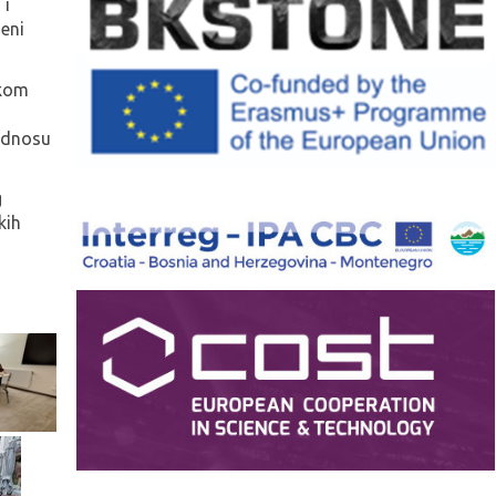
 i
jeni
ekom
 odnosu
g
kih