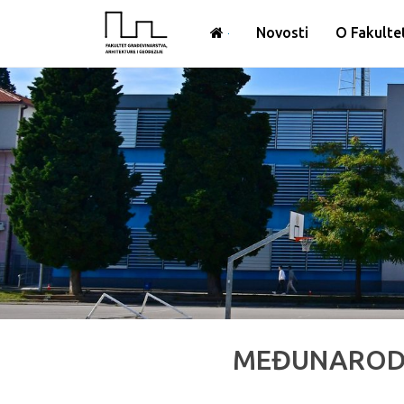
Novosti
O Fakulte
MEĐUNARODN