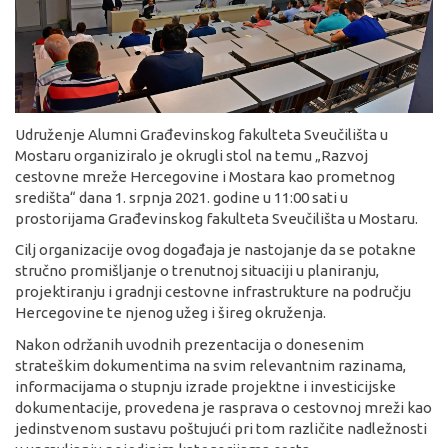
Udruženje Alumni Građevinskog fakulteta Sveučilišta u
Mostaru organiziralo je okrugli stol na temu „Razvoj
cestovne mreže Hercegovine i Mostara kao prometnog
središta“ dana 1. srpnja 2021. godine u 11:00 sati u
prostorijama Građevinskog fakulteta Sveučilišta u Mostaru.
Cilj organizacije ovog događaja je nastojanje da se potakne
stručno promišljanje o trenutnoj situaciji u planiranju,
projektiranju i gradnji cestovne infrastrukture na području
Hercegovine te njenog užeg i šireg okruženja.
Nakon održanih uvodnih prezentacija o donesenim
strateškim dokumentima na svim relevantnim razinama,
informacijama o stupnju izrade projektne i investicijske
dokumentacije, provedena je rasprava o cestovnoj mreži kao
jedinstvenom sustavu poštujući pri tom različite nadležnosti