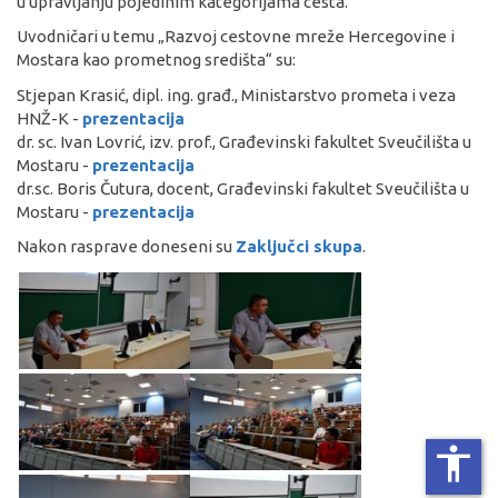
u upravljanju pojedinim kategorijama cesta.
Uvodničari u temu „Razvoj cestovne mreže Hercegovine i
Mostara kao prometnog središta“ su:
Stjepan Krasić, dipl. ing. građ., Ministarstvo prometa i veza
HNŽ-K -
prezentacija
dr. sc. Ivan Lovrić, izv. prof., Građevinski fakultet Sveučilišta u
Mostaru -
prezentacija
dr.sc. Boris Čutura, docent, Građevinski fakultet Sveučilišta u
Mostaru -
prezentacija
Nakon rasprave doneseni su
Zaključci skupa
.
accessibility