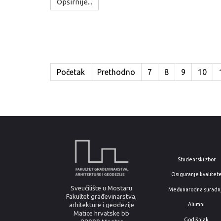
Opširnije...
Početak
Prethodno
7
8
9
10
Studentski zbor
Osiguranje kvalitet
Sveučilište u Mostaru
Međunarodna suradn
Fakultet građevinarstva,
arhitekture i geodezije
Alumni
Matice hrvatske bb
Godišnjak