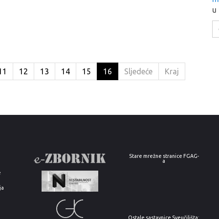
u
11
12
13
14
15
16
Sljedeće
Kraj
Stare mrežne stranice FGAG-
a
e
ja
Ostale sastavnice Sveučilišta: