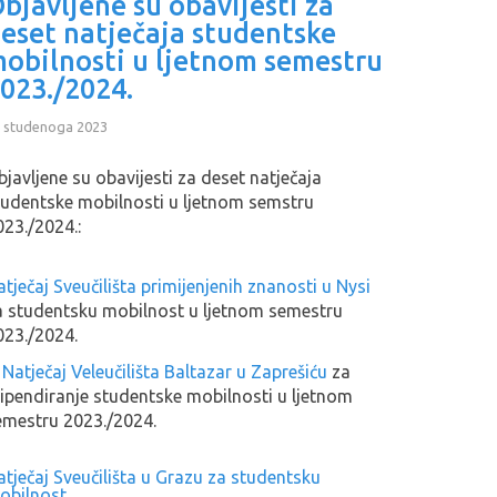
bjavljene su obavijesti za
eset natječaja studentske
obilnosti u ljetnom semestru
023./2024.
 studenoga 2023
bjavljene su obavijesti za deset natječaja
tudentske mobilnosti u ljetnom semstru
023./2024.:
tječaj Sveučilišta primijenjenih znanosti u Nysi
a studentsku mobilnost u ljetnom semestru
023./2024.
.
Natječaj Veleučilišta Baltazar u Zaprešiću
za
tipendiranje studentske mobilnosti u ljetnom
emestru 2023./2024.
atječaj Sveučilišta u Grazu za studentsku
obilnost