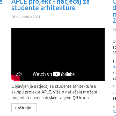
e
APLE projekt - natječaj za
O
studente arhitekture
d
m
06 studenoga 2023
2
04
O
s
2
1.
Na
z
2
Objavljen je natječaj za studente arhitekture u
2
sklopu projekta APLE. Više o natječaju možete
s
pogledati u videu ili skeniranjem QR koda.
s
3.
Opširnije...
N
m