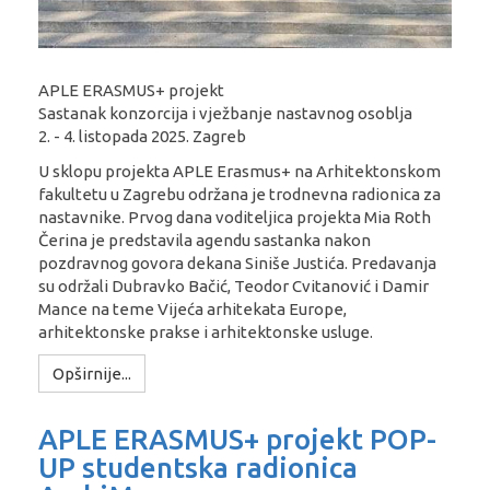
APLE ERASMUS+ projekt
Sastanak konzorcija i vježbanje nastavnog osoblja
2. - 4. listopada 2025. Zagreb
U sklopu projekta APLE Erasmus+ na Arhitektonskom
fakultetu u Zagrebu održana je trodnevna radionica za
nastavnike. Prvog dana voditeljica projekta Mia Roth
Čerina je predstavila agendu sastanka nakon
pozdravnog govora dekana Siniše Justića. Predavanja
su održali Dubravko Bačić, Teodor Cvitanović i Damir
Mance na teme Vijeća arhitekata Europe,
arhitektonske prakse i arhitektonske usluge.
Opširnije...
APLE ERASMUS+ projekt POP-
UP studentska radionica