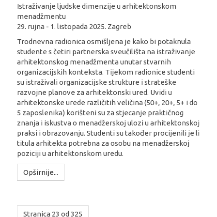
Istraživanje ljudske dimenzije u arhitektonskom
menadžmentu
29. rujna - 1. listopada 2025. Zagreb
Trodnevna radionica osmišljena je kako bi potaknula
studente s četiri partnerska sveučilišta na istraživanje
arhitektonskog menadžmenta unutar stvarnih
organizacijskih konteksta. Tijekom radionice studenti
su istraživali organizacijske strukture i strateške
razvojne planove za arhitektonski ured. Uvidi u
arhitektonske urede različitih veličina (50+, 20+, 5+ i do
5 zaposlenika) korišteni su za stjecanje praktičnog
znanja i iskustva o menadžerskoj ulozi u arhitektonskoj
praksi i obrazovanju. Studenti su također procijenili je li
titula arhitekta potrebna za osobu na menadžerskoj
poziciji u arhitektonskom uredu.
Opširnije...
Stranica 23 od 325