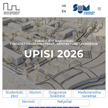
Studentski
Alumni
Osiguranje
Međunarodna
zbor
kvalitete
suradnja
Novosti
Natječaji