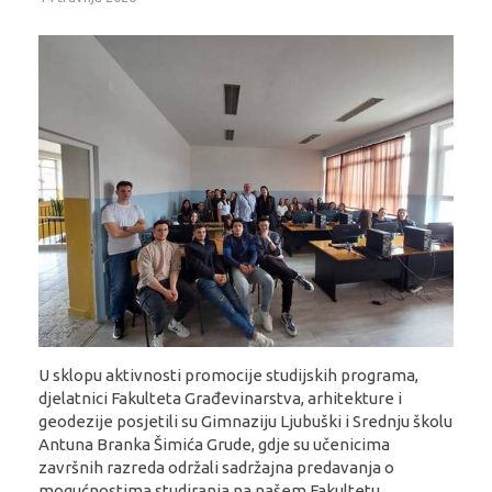
U sklopu aktivnosti promocije studijskih programa,
djelatnici Fakulteta Građevinarstva, arhitekture i
geodezije posjetili su Gimnaziju Ljubuški i Srednju školu
Antuna Branka Šimića Grude, gdje su učenicima
završnih razreda održali sadržajna predavanja o
mogućnostima studiranja na našem Fakultetu.