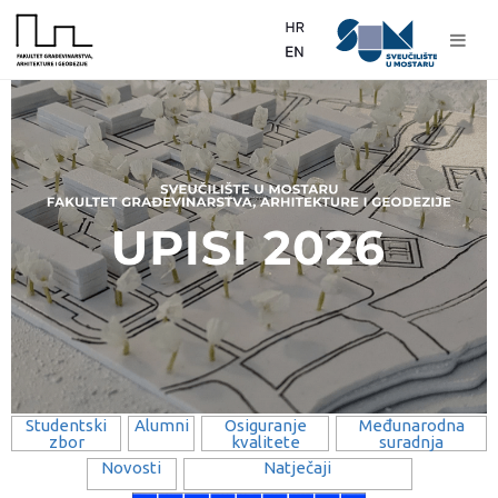
Studentski
Alumni
Osiguranje
Međunarodna
zbor
kvalitete
suradnja
Novosti
Natječaji