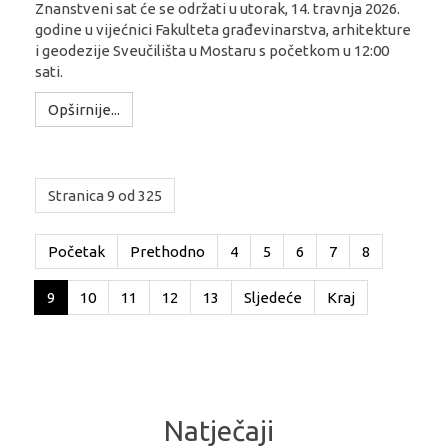
Znanstveni sat će se održati u utorak, 14. travnja 2026.
godine u vijećnici Fakulteta građevinarstva, arhitekture
i geodezije Sveučilišta u Mostaru s početkom u 12:00
sati.
Opširnije...
Stranica 9 od 325
Početak
Prethodno
4
5
6
7
8
9
10
11
12
13
Sljedeće
Kraj
Natječaji