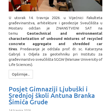
U utorak 14. travnja 2026. u Vijećnici Fakulteta
građevinarstva, arhitekture i geodezije Sveučilišta u
Mostaru održan je
ZNANSTVENI SAT na
temu
Geotechnical and environmental
characterization of unbound mixtures of recycled
concrete aggregate and shredded car
tires
. Predavanje je održala prof. dr. sc. Katarzyna
Gabryś s Odjela za geotehniku pri Institutu za
građevinarstvo sveučilišta SGGW (Warsaw University of
Life Sciences).
Opširnije...
Posjet Gimnaziji Ljubuški i
Srednjoj školi Antuna Branka
Šimića Grude
14 travnja 2026