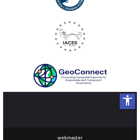
accessibility
webmaster