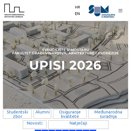
Studentski
Alumni
Osiguranje
Međunarodna
zbor
kvalitete
suradnja
Novosti
Natječaji