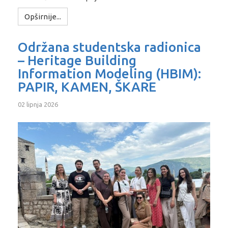
Opširnije...
Održana studentska radionica
– Heritage Building
Information Modeling (HBIM):
PAPIR, KAMEN, ŠKARE
02 lipnja 2026