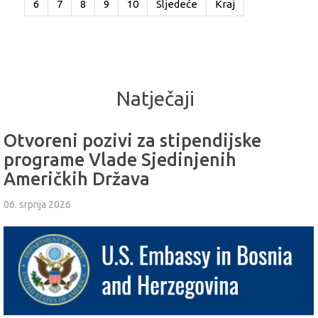
6
7
8
9
10
Sljedeće
Kraj
Natječaji
Otvoreni pozivi za stipendijske
programe Vlade Sjedinjenih
Američkih Država
06. srpnja 2026