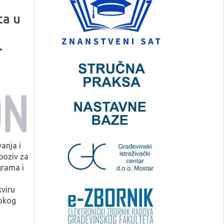
ta u
.
anja i
 poziv za
grama i
viru
okog