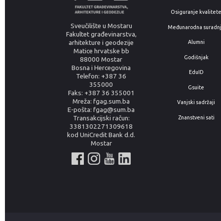
Osiguranje kvalitet
Sveučilište u Mostaru
Međunarodna suradn
Fakultet građevinarstva,
arhitekture i geodezije
Alumni
Matice hrvatske bb
Godišnjak
88000 Mostar
Bosna i Hercegovina
EduID
Telefon: +387 36
355000
Gsuite
Faks: +387 36 355001
Mreža: fgag.sum.ba
Vanjski sadržaji
E-pošta: fgag@sum.ba
Znanstveni sati
Transakcijski račun:
3381302271309618
kod UniCredit Bank d.d.
Mostar