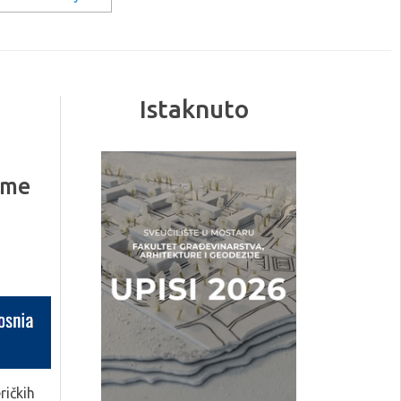
Istaknuto
ame
ričkih