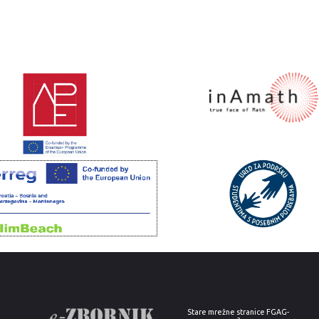
Stare mrežne stranice FGAG-
a