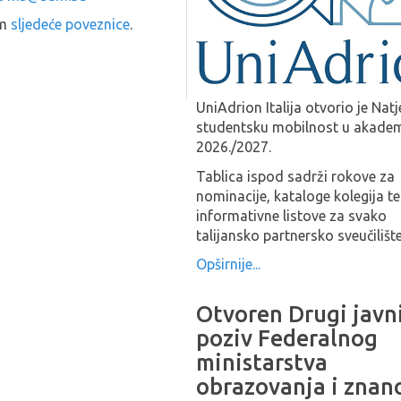
em
sljedeće poveznice
.
UniAdrion Italija otvorio je Natj
studentsku mobilnost u akade
2026./2027.
Tablica ispod sadrži rokove za
nominacije, kataloge kolegija te
informativne listove za svako
talijansko partnersko sveučilište
Opširnije...
Otvoren Drugi javn
poziv Federalnog
ministarstva
obrazovanja i znan