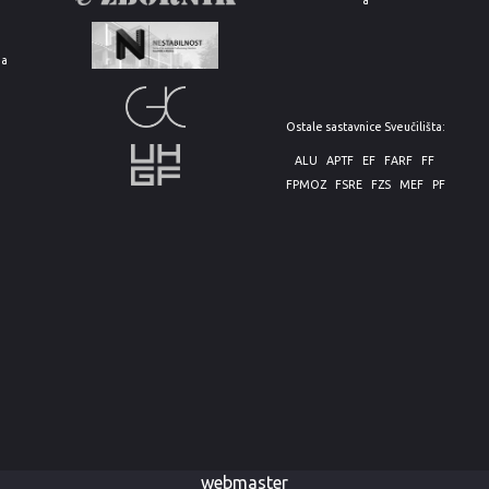
e
ja
Ostale sastavnice Sveučilišta:
ALU
APTF
EF
FARF
FF
FPMOZ
FSRE
FZS
MEF
PF
webmaster