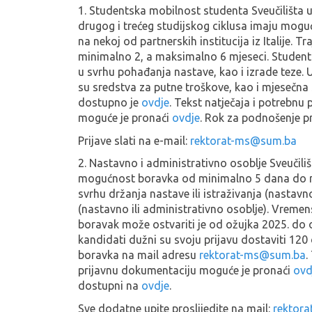
1. Studentska mobilnost studenta Sveučilišta 
drugog i trećeg studijskog ciklusa imaju mo
na nekoj od partnerskih institucija iz Italije. Tr
minimalno 2, a maksimalno 6 mjeseci. Studen
u svrhu pohađanja nastave, kao i izrade teze. 
su sredstva za putne troškove, kao i mjesečna s
dostupno je
ovdje
. Tekst natječaja i potrebnu
moguće je pronaći
ovdje
. Rok za podnošenje pri
Prijave slati na e-mail:
rektorat-ms@sum.ba
2. Nastavno i administrativno osoblje Sveučili
mogućnost boravka od minimalno 5 dana do 
svrhu držanja nastave ili istraživanja (nastavno
(nastavno ili administrativno osoblje). Vreme
boravak može ostvariti je od ožujka 2025. do o
kandidati dužni su svoju prijavu dostaviti 120
boravka na mail adresu
rektorat-ms@sum.ba
.
prijavnu dokumentaciju moguće je pronaći
ovd
dostupni na
ovdje
.
Sve dodatne upite proslijedite na mail:
rektor