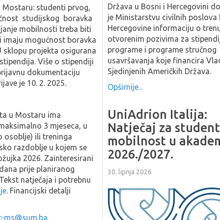
Država u Bosni i Hercegovini do
u Mostaru: studenti prvog,
je Ministarstvu civilnih poslova
gućnost studijskog boravka
Hercegovine informaciju o tren
ajanje mobilnosti treba biti
otvorenim pozivima za stipendi
ti imaju mogućnost boravka
programe i programe stručnog
U sklopu projekta osigurana
usavršavanja koje financira Vla
tipendija. Više o stipendiji
Sjedinjenih Američkih Država.
 prijavnu dokumentaciju
jave je 10. 2. 2025.
Opširnije...
UniAdrion Italija:
šta u Mostaru ima
Natječaj za studen
maksimalno 3 mjeseca, u
 osoblje) ili treninga
mobilnost u akade
nsko razdoblje u kojem se
2026./2027.
žujka 2026. Zainteresirani
 dana prije planiranog
30. lipnja 2026
 Tekst natječaja i potrebnu
je
. Financijski detalji
at-ms@sum.ba