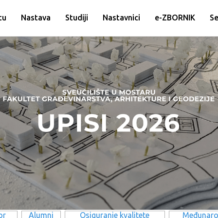
tu
Nastava
Studiji
Nastavnici
e-ZBORNIK
Se
or
Alumni
Osiguranje kvalitete
Međunaro