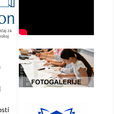
ečaj za
mskoj
.
i
osti