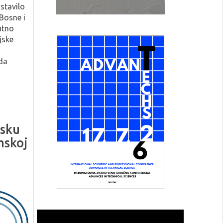
stavilo
 Bosne i
utno
jske
da
tsku
mskoj