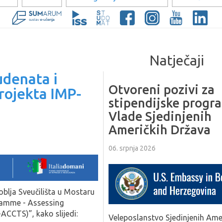
Natječaji
udenata i
Otvoreni pozivi za
rojekta IMP-
stipendijske progr
Vlade Sjedinjenih
Američkih Država
06. srpnja 2026
oblja Sveučilišta u Mostaru
gramme - Assessing
ACCTS)”, kako slijedi:
Veleposlanstvo Sjedinjenih Ame