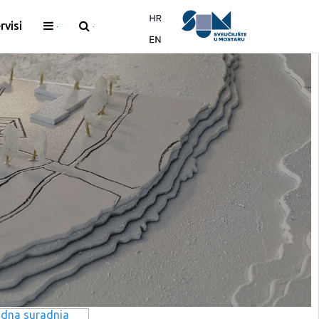
rvisi
dna suradnja