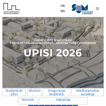
Studentski
Alumni
Osiguranje
Međunarodna
zbor
kvalitete
suradnja
Novosti
Natječaji