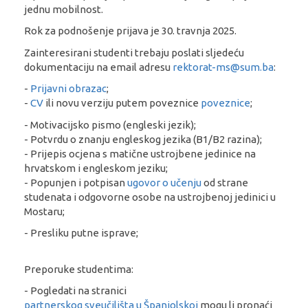
jednu mobilnost.
Rok za podnošenje prijava je 30. travnja 2025.
Zainteresirani studenti trebaju poslati sljedeću
dokumentaciju na email adresu
rektorat-ms@sum.ba
:
-
Prijavni obrazac
;
-
CV
ili
novu verziju putem poveznice
poveznice
;
- Motivacijsko pismo (engleski jezik);
- Potvrdu o znanju engleskog jezika (B1/B2 razina);
- Prijepis ocjena s matične ustrojbene jedinice na
hrvatskom i engleskom jeziku;
- Popunjen i potpisan
ugovor o učenju
od strane
studenata i odgovorne osobe na ustrojbenoj jedinici u
Mostaru;
- Presliku putne isprave;
Preporuke studentima:
- Pogledati na stranici
partnerskog sveučilišta u Španjolskoj
mogu li pronaći