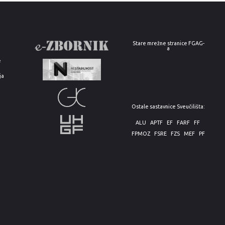
Stare mrežne stranice FGAG-
a
e
ja
Ostale sastavnice Sveučilišta:
ALU
APTF
EF
FARF
FF
FPMOZ
FSRE
FZS
MEF
PF