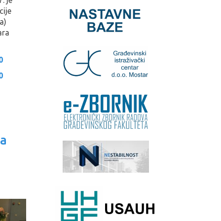
. je
ije
a)
ara
0
0
ja