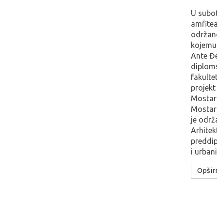
U subot
amfitea
održa
kojemu 
Ante Đe
diplom
fakulte
projekt
Mostaru
Mostaru
je održ
Arhitek
preddip
i urban
Opširn