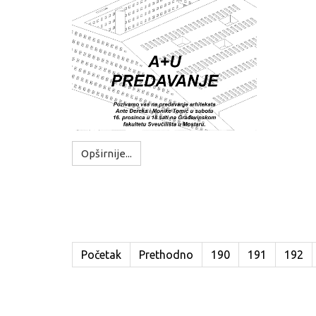
Opširnije...
Početak
Prethodno
190
191
192