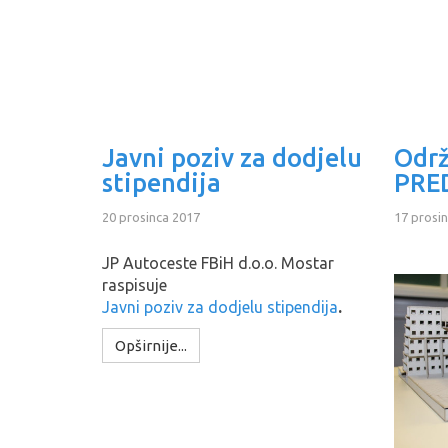
Javni poziv za dodjelu
Održ
stipendija
PRE
20 prosinca 2017
17 prosi
JP Autoceste FBiH d.o.o. Mostar
raspisuje
Javni poziv za dodjelu stipendija
.
Opširnije...