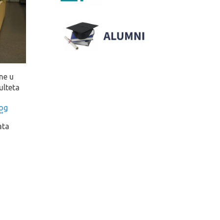
ine u
ulteta
og
"
ata