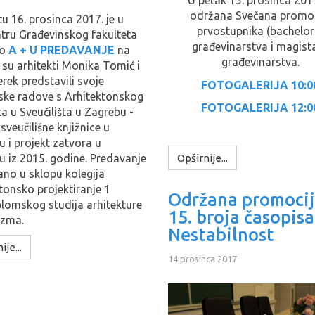
U petak 15. prosinca 2017
održana Svečana promoc
u 16. prosinca 2017. je u
prvostupnika (bachelor
tru Građevinskog fakulteta
građevinarstva i magist
no
A + U PREDAVANJE
na
građevinarstva.
su arhitekti Monika Tomić i
rek predstavili svoje
FOTOGALERIJA 10:0
ske radove s Arhitektonskog
FOTOGALERIJA 12:0
ta u Sveučilišta u Zagrebu -
 sveučilišne knjižnice u
 i projekt zatvora u
 iz 2015. godine. Predavanje
Opširnije...
ano u sklopu kolegija
tonsko projektiranje 1
Održana promoci
lomskog studija arhitekture
15. broja časopisa
izma.
Nestabilnost
ije...
14 prosinca 2017