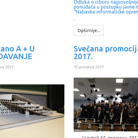
Odluka o izboru najpovoljnij
ponuđača u postupku javne 
“Nabavka informatičke opre
.
Opširnije...
ano A + U
Svečana promocij
DAVANJE
2017.
nca 2017
15 prosinca 2017