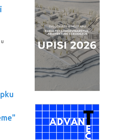
i
 u
upku
eme"