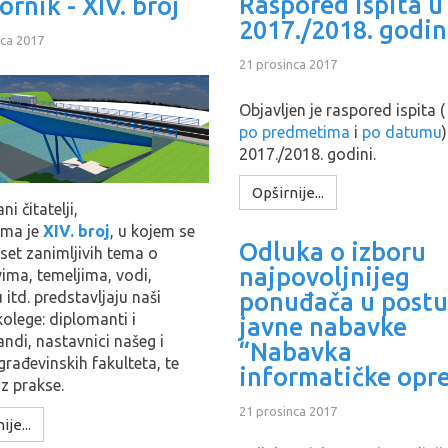
Raspored ispita u
ornik - XIV. broj
2017./2018. godin
nca 2017
21 prosinca 2017
Objavljen je raspored ispita (
po predmetima
i
po datumu
)
2017./2018. godini.
Opširnije...
i čitatelji,
ama je
XIV. broj
, u kojem se
Odluka o izboru
set zanimljivih tema o
najpovoljnijeg
ma, temeljima, vodi,
ponuđača u post
itd. predstavljaju naši
olege: diplomanti i
javne nabavke
ndi, nastavnici našeg i
“Nabavka
građevinskih fakulteta, te
informatičke opr
iz prakse.
21 prosinca 2017
ije...