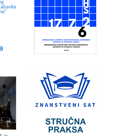
eg
nabavke
me"
a