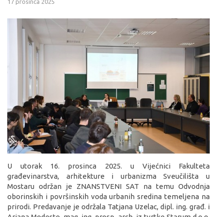
17 prosinca 2025
U utorak 16. prosinca 2025. u Vijećnici Fakulteta
građevinarstva, arhitekture i urbanizma Sveučilišta u
Mostaru održan je ZNANSTVENI SAT na temu Odvodnja
oborinskih i površinskih voda urbanih sredina temeljena na
prirodi. Predavanje je održala Tatjana Uzelac, dipl. ing. građ. i
Ariana Modesto, mag. ing. prosp. arch. iz tvrtke Starum d.o.o.