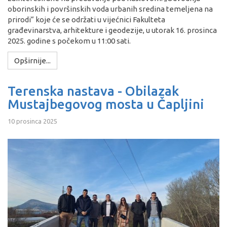
oborinskih i površinskih voda urbanih sredina temeljena na
prirodi“ koje će se održati u vijećnici Fakulteta
građevinarstva, arhitekture i geodezije, u utorak 16. prosinca
2025. godine s počekom u 11:00 sati.
Opširnije...
Terenska nastava - Obilazak
Mustajbegovog mosta u Čapljini
10 prosinca 2025