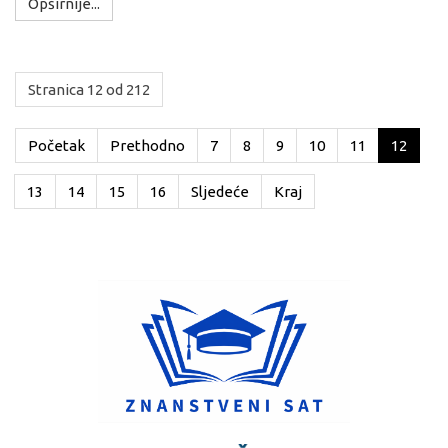
Opširnije...
Stranica 12 od 212
Početak
Prethodno
7
8
9
10
11
12
13
14
15
16
Sljedeće
Kraj