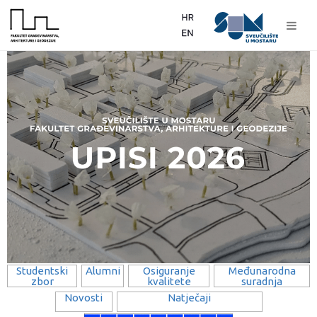
Studentski
Alumni
Osiguranje
Međunarodna
zbor
kvalitete
suradnja
Novosti
Natječaji