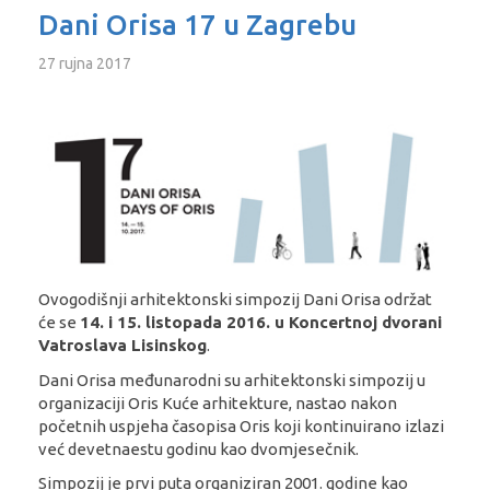
Dani Orisa 17 u Zagrebu
27 rujna 2017
Ovogodišnji arhitektonski simpozij Dani Orisa održat
će se
14. i 15. listopada 2016. u Koncertnoj dvorani
Vatroslava Lisinskog
.
Dani Orisa međunarodni su arhitektonski simpozij u
organizaciji Oris Kuće arhitekture, nastao nakon
početnih uspjeha časopisa Oris koji kontinuirano izlazi
već devetnaestu godinu kao dvomjesečnik.
Simpozij je prvi puta organiziran 2001. godine kao