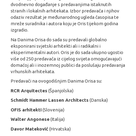
dvodnevno događanje s predavanjima istaknutih
stranih i lokalnih arhitekata. Izbor predavača i njihov
odaziv rezultat je međunarodnog ugleda časopisa te
mreže suradnika i autora koju je Oris tijekom godina
izgradio.
Na Danima Orisa do sada su predavali globalno
eksponirani svjetski arhitekti ali i radikalni i
eksperimentalni autori. Oris je do sada ukupno ugostio
više od 250 predavača iz cijelog svijeta omogućavajući
domaćoj ali i inozemnoj publici da poslušaju predavanja
vrhunskih arhitekata.
Predavači na ovogodišnjim Danima Orisa su:
RCR Arquitectes
(Španjolska)
Schmidt Hammer Lassen Architects
(Danska)
OFIS arhitekti
(Slovenija)
Walter Angonese
(Italija)
Davor Mateković
(Hrvatska)