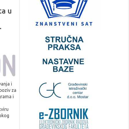
ta u
.
anja i
 poziv za
grama i
viru
okog