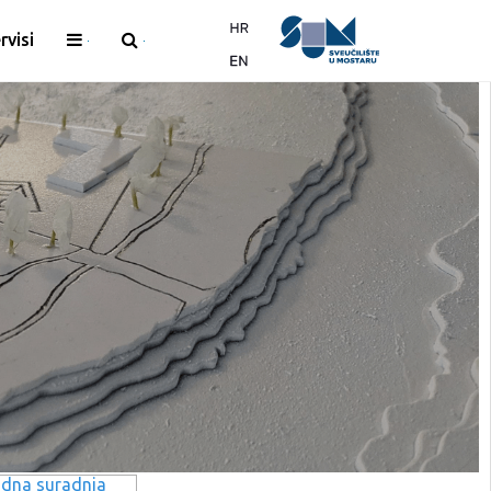
rvisi
dna suradnja