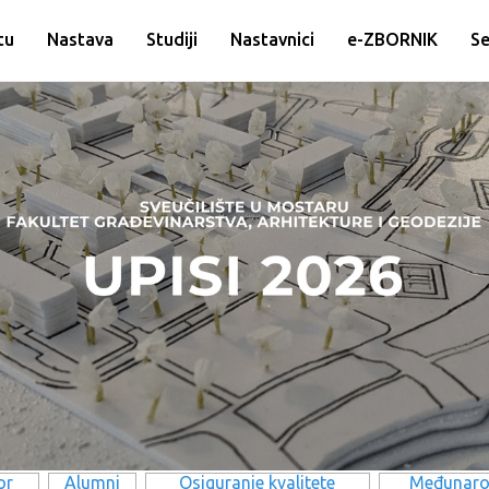
tu
Nastava
Studiji
Nastavnici
e-ZBORNIK
Se
or
Alumni
Osiguranje kvalitete
Međunaro