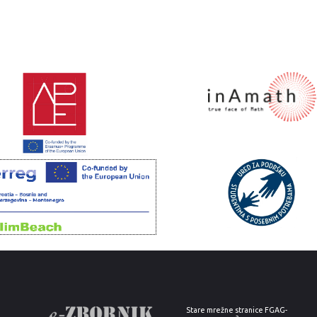
Stare mrežne stranice FGAG-
a