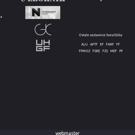
e
ja
Ostale sastavnice Sveučilišta:
ALU
APTF
EF
FARF
FF
FPMOZ
FSRE
FZS
MEF
PF
webmaster