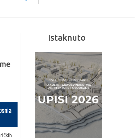
Istaknuto
ame
ričkih