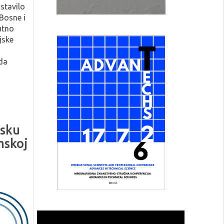
stavilo
 Bosne i
utno
jske
da
tsku
mskoj