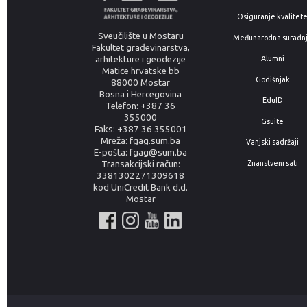
Osiguranje kvalitet
Sveučilište u Mostaru
Međunarodna suradn
Fakultet građevinarstva,
arhitekture i geodezije
Alumni
Matice hrvatske bb
Godišnjak
88000 Mostar
Bosna i Hercegovina
EduID
Telefon: +387 36
355000
Gsuite
Faks: +387 36 355001
Mreža: fgag.sum.ba
Vanjski sadržaji
E-pošta: fgag@sum.ba
Znanstveni sati
Transakcijski račun:
3381302271309618
kod UniCredit Bank d.d.
Mostar