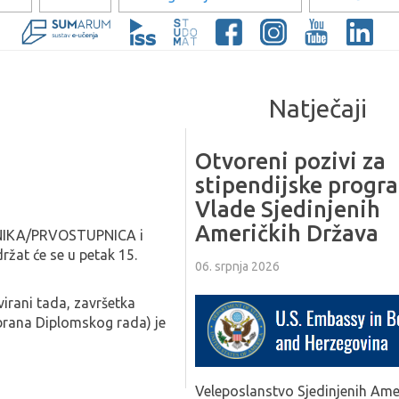
Natječaji
Otvoreni pozivi za
stipendijske progr
Vlade Sjedinjenih
Američkih Država
NIKA/PRVOSTUPNICA i
t će se u petak 15.
06. srpnja 2026
virani tada, završetka
brana Diplomskog rada) je
Veleposlanstvo Sjedinjenih Ame