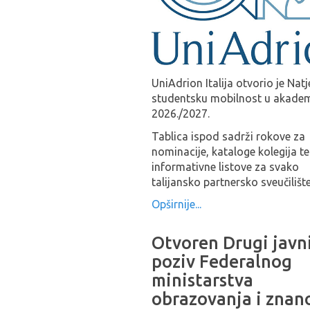
UniAdrion Italija otvorio je Natj
studentsku mobilnost u akade
2026./2027.
Tablica ispod sadrži rokove za
nominacije, kataloge kolegija te
informativne listove za svako
talijansko partnersko sveučilište
Opširnije...
Otvoren Drugi javn
poziv Federalnog
ministarstva
obrazovanja i znan