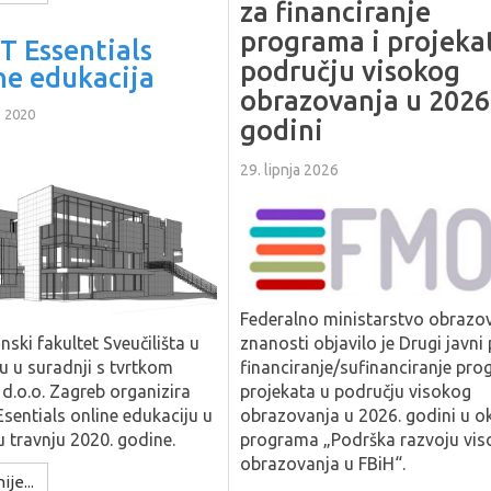
za financiranje
programa i projeka
T Essentials
području visokog
ne edukacija
obrazovanja u 2026
a 2020
godini
29. lipnja 2026
Federalno ministarstvo obrazov
znanosti objavilo je Drugi javni
nski fakultet Sveučilišta u
financiranje/sufinanciranje pro
 u suradnji s tvrtkom
projekata u području visokog
a d.o.o. Zagreb organizira
obrazovanja u 2026. godini u ok
sentials online edukaciju u
programa „Podrška razvoju vis
 travnju 2020. godine.
obrazovanja u FBiH“.
ije...