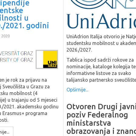
tipendije
entske
lnosti u
./2021. godini
a 2020
UniAdrion Italija otvorio je Natj
studentsku mobilnost u akade
2026./2027.
Tablica ispod sadrži rokove za
nominacije, kataloge kolegija te
informativne listove za svako
talijansko partnersko sveučilište
n je rok za prijavu na
j Sveučilišta u Grazu za
Opširnije...
sku mobilnost (4
ije) u trajanju od 5 mjeseci
Otvoren Drugi javn
0./2021. akademsku godinu
poziv Federalnog
ru Erasmus+ programa
sti.
ministarstva
obrazovanja i znan
ije...