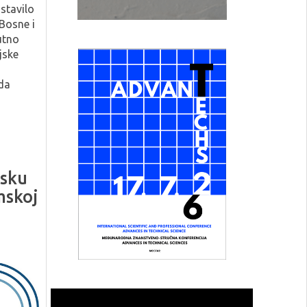
stavilo
 Bosne i
utno
jske
da
tsku
mskoj