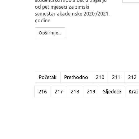
studentsku mobilnost u trajanju
od pet mjeseci za zimski
semestar akademske 2020./2021.
godine.
Opširnije...
Početak
Prethodno
210
211
212
216
217
218
219
Sljedeće
Kraj