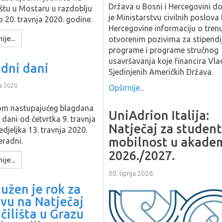
Država u Bosni i Hercegovini do
ištu u Mostaru u razdoblju
je Ministarstvu civilnih poslova
o 20. travnja 2020. godine.
Hercegovine informaciju o tren
ije...
otvorenim pozivima za stipendi
programe i programe stručnog
usavršavanja koje financira Vla
dni dani
Sjedinjenih Američkih Država.
a 2020
Opširnije...
m nastupajućeg blagdana
UniAdrion Italija:
 dani od četvrtka 9. travnja
Natječaj za studen
djeljka 13. travnja 2020.
mobilnost u akade
eradni.
2026./2027.
ije...
30. lipnja 2026
užen je rok za
avu na Natječaj
čilišta u Grazu