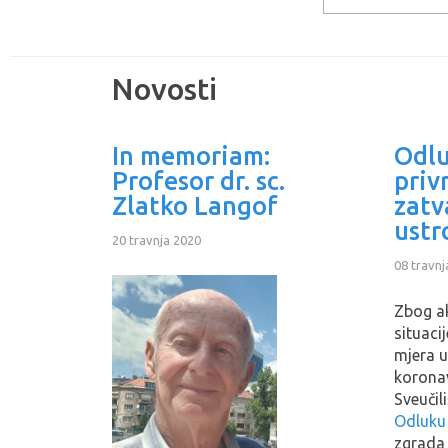
Novosti
In memoriam:
Odlu
Profesor dr. sc.
pri
Zlatko Langof
zatv
ustr
20 travnja 2020
08 travnj
Zbog a
situacij
mjera u
koronav
Sveučil
Odluku
zgrada 