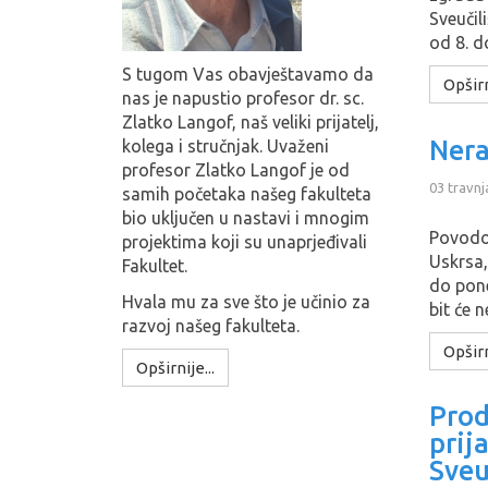
Sveučil
od 8. d
S tugom Vas obavještavamo da
Opširn
nas je napustio profesor dr. sc.
Zlatko Langof, naš veliki prijatelj,
Nera
kolega i stručnjak. Uvaženi
profesor Zlatko Langof je od
03 travnj
samih početaka našeg fakulteta
bio uključen u nastavi i mnogim
Povodo
projektima koji su unaprjeđivali
Uskrsa,
Fakultet.
do pone
Hvala mu za sve što je učinio za
bit će n
razvoj našeg fakulteta.
Opširn
Opširnije...
Prod
prij
Sveu