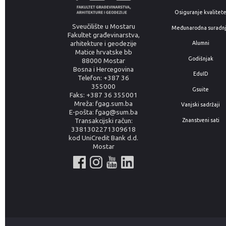
Osiguranje kvalitet
Sveučilište u Mostaru
Međunarodna suradn
Fakultet građevinarstva,
arhitekture i geodezije
Alumni
Matice hrvatske bb
Godišnjak
88000 Mostar
Bosna i Hercegovina
EduID
Telefon: +387 36
355000
Gsuite
Faks: +387 36 355001
Mreža: fgag.sum.ba
Vanjski sadržaji
E-pošta: fgag@sum.ba
Znanstveni sati
Transakcijski račun:
3381302271309618
kod UniCredit Bank d.d.
Mostar