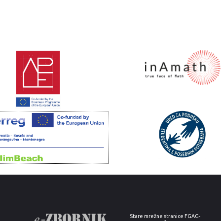
Stare mrežne stranice FGAG-
a