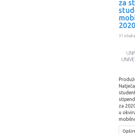
za s
stud
mobi
2020
31 ožujk
Produže
Natječa
student
stipend
za 202
u okvi
mobilno
Opširn