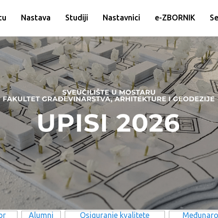
tu
Nastava
Studiji
Nastavnici
e-ZBORNIK
Se
or
Alumni
Osiguranje kvalitete
Međunaro