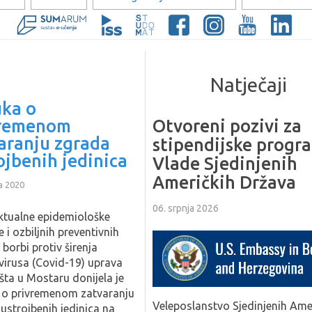
Natječaji
ka o
vremenom
Otvoreni pozivi za
aranju zgrada
stipendijske progr
ojbenih jedinica
Vlade Sjedinjenih
Američkih Država
a 2020
06. srpnja 2026
ktualne epidemiološke
e i ozbiljnih preventivnih
 borbi protiv širenja
irusa (Covid-19) uprava
išta u Mostaru donijela je
o privremenom zatvaranju
Veleposlanstvo Sjedinjenih Ame
ustrojbenih jedinica na