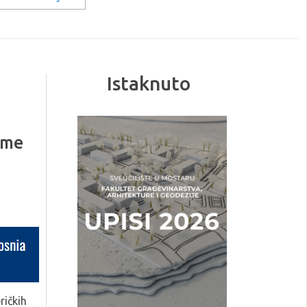
Istaknuto
ame
ričkih