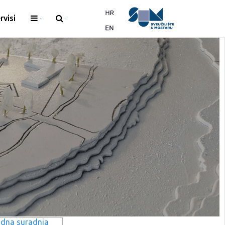
rvisi
dna suradnja