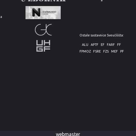
e
ja
Ostale sastavnice Sveučilišta:
ALU
APTF
EF
FARF
FF
FPMOZ
FSRE
FZS
MEF
PF
webmaster