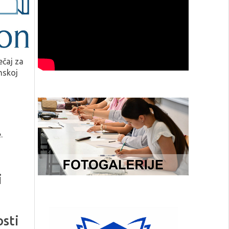
ečaj za
mskoj
.
i
osti