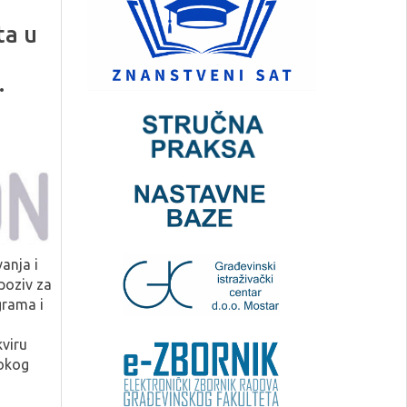
ta u
.
anja i
 poziv za
grama i
viru
okog