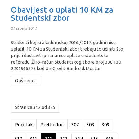
Obavijest o uplati 10 KM za
Studentski zbor
04 srpnja 2017
Studenti koji u akademskoj 2016./2017. godini nisu
uplatili 10 KM za Studentski zbor trebaju to učiniti što
prije i dostaviti priznanicu uplate u studentsku
referadu. Žiro-račun Studentskog zbora broj 338 130
2231566875 kod UniCredit Bank d.d. Mostar.
Opširnije...
Stranica 312 od 325
Početak
Prethodno
307
308
309
310
311
312
313
314
315
316