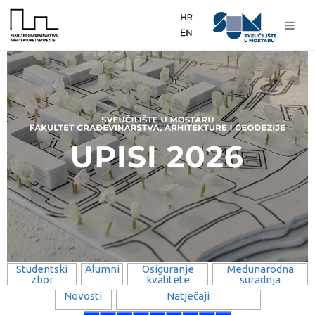
Studentski
Alumni
Osiguranje
Međunarodna
zbor
kvalitete
suradnja
Novosti
Natječaji