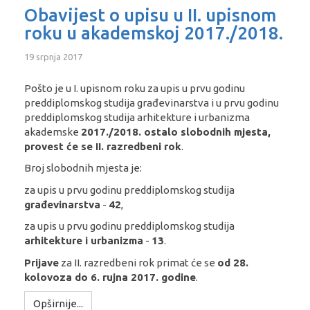
Obavijest o upisu u II. upisnom
roku u akademskoj 2017./2018.
19 srpnja 2017
Pošto je u I. upisnom roku za upis u prvu godinu
preddiplomskog studija građevinarstva i u prvu godinu
preddiplomskog studija arhitekture i urbanizma
akademske
2017./2018. ostalo slobodnih mjesta,
provest će se II. razredbeni rok
.
Broj slobodnih mjesta je:
za upis u prvu godinu preddiplomskog studija
građevinarstva
-
42
,
za upis u prvu godinu preddiplomskog studija
arhitekture i urbanizma
-
13
.
Prijave
za II. razredbeni rok primat će se
od 28.
kolovoza do 6. rujna 2017. godine
.
Opširnije...