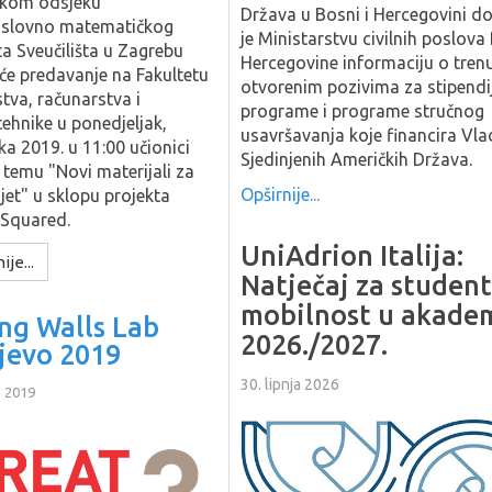
čkom odsjeku
Država u Bosni i Hercegovini do
oslovno matematičkog
je Ministarstvu civilnih poslova
ta Sveučilišta u Zagrebu
Hercegovine informaciju o tren
će predavanje na Fakultetu
otvorenim pozivima za stipendi
stva, računarstva i
programe i programe stručnog
tehnike u ponedjeljak,
usavršavanja koje financira Vla
ka 2019. u 11:00 učionici
Sjedinjenih Američkih Država.
 temu "Novi materijali za
Opširnije...
ijet" u sklopu projekta
eSquared.
UniAdrion Italija:
ije...
Natječaj za studen
mobilnost u akade
ing Walls Lab
2026./2027.
jevo 2019
30. lipnja 2026
a 2019