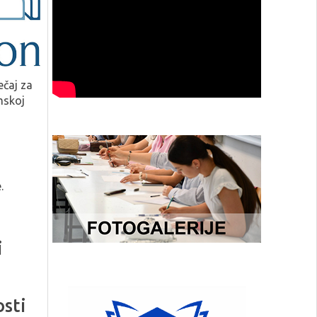
ečaj za
mskoj
.
i
osti