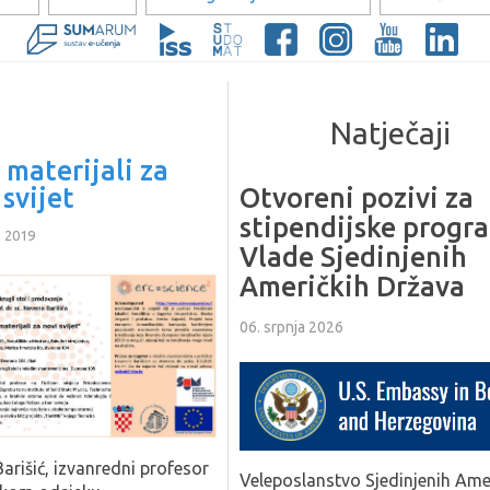
Natječaji
 materijali za
 svijet
Otvoreni pozivi za
stipendijske progr
a 2019
Vlade Sjedinjenih
Američkih Država
06. srpnja 2026
arišić, izvanredni profesor
Veleposlanstvo Sjedinjenih Ame