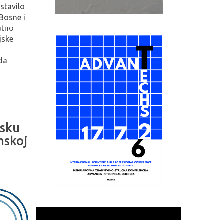
stavilo
 Bosne i
utno
jske
da
tsku
mskoj