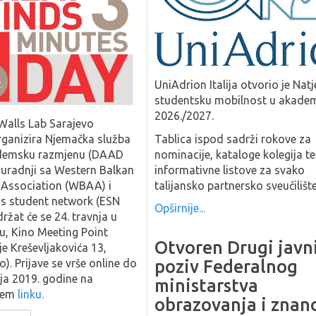
UniAdrion Italija otvorio je Natj
studentsku mobilnost u akade
2026./2027.
 Walls Lab Sarajevo
Tablica ispod sadrži rokove za
ganizira Njemačka služba
nominacije, kataloge kolegija te
demsku razmjenu (DAAD
informativne listove za svako
suradnji sa Western Balkan
talijansko partnersko sveučilište
 Association (WBAA) i
s student network (ESN
Opširnije...
držat će se 24. travnja u
u, Kino Meeting Point
Otvoren Drugi javn
e Kreševljakovića 13,
poziv Federalnog
o). Prijave se vrše online do
nja 2019. godine na
ministarstva
ećem
linku
.
obrazovanja i znan