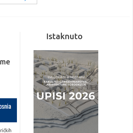
Istaknuto
ame
ričkih