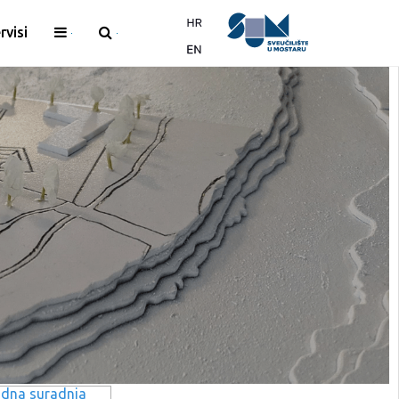
rvisi
dna suradnja