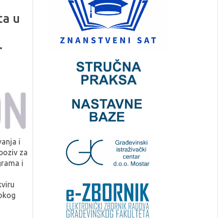
ta u
.
anja i
 poziv za
grama i
viru
okog