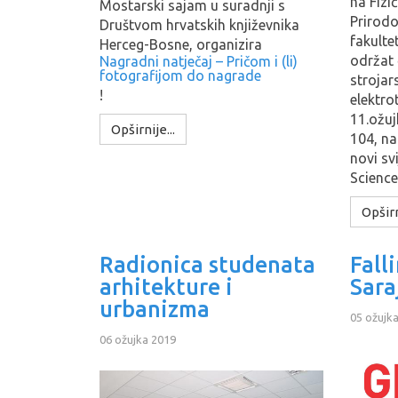
na Fizi
Mostarski sajam u suradnji s
Prirod
Društvom hrvatskih književnika
fakulte
Herceg-Bosne, organizira
održat 
Nagradni natječaj – Pričom i (li)
fotografijom do nagrade
strojar
!
elektro
11.ožuj
Opširnije...
104, na
novi sv
Scienc
Opširn
Radionica studenata
Fall
arhitekture i
Sara
urbanizma
05 ožujk
06 ožujka 2019