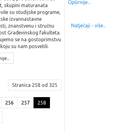
Opširnije...
, skupini maturanata
vile su studijske programe,
tske izvannastavne
Natječaji - više...
sti, znanstvenu i stručnu
ost Građevinskog fakulteta.
jujemo se na gostoprimstvu
 koju su nam posvetili.
ije...
Stranica 258 od 325
256
257
258