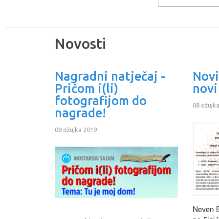
Novosti
Nagradni natječaj -
Novi
Pričom i(li)
novi
fotografijom do
08 ožujk
nagrade!
08 ožujka 2019
Neven B