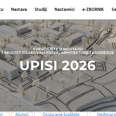
tu
Nastava
Studiji
Nastavnici
e-ZBORNIK
Se
or
Alumni
Osiguranje kvalitete
Međunaro