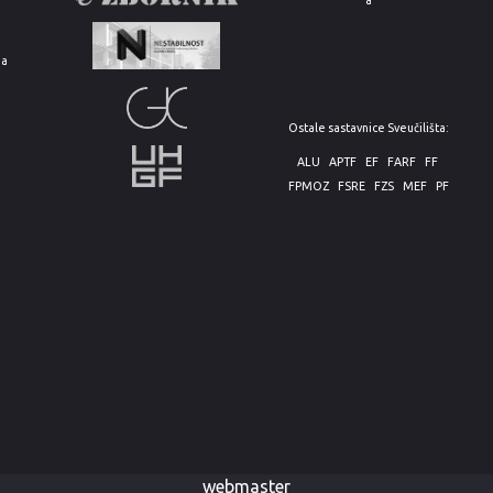
e
ja
Ostale sastavnice Sveučilišta:
ALU
APTF
EF
FARF
FF
FPMOZ
FSRE
FZS
MEF
PF
webmaster