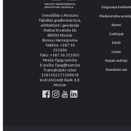
Osiguranje kvalitet
Sveučilište u Mostaru
Međunarodna suradn
Fakultet građevinarstva,
arhitekture i geodezije
Alumni
Matice hrvatske bb
Godišnjak
88000 Mostar
Bosna i Hercegovina
EduID
Telefon: +387 36
355000
Gsuite
Faks: +387 36 355001
Mreža: fgag.sum.ba
Vanjski sadržaji
E-pošta: fgag@sum.ba
Znanstveni sati
Transakcijski račun:
3381302271309618
kod UniCredit Bank d.d.
Mostar