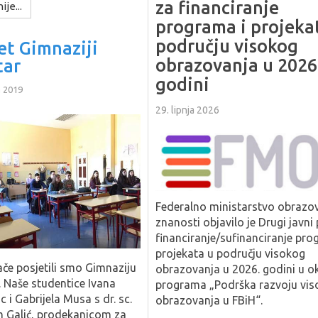
za financiranje
ije...
programa i projeka
području visokog
et Gimnaziji
obrazovanja u 2026
tar
godini
a 2019
29. lipnja 2026
Federalno ministarstvo obrazov
znanosti objavilo je Drugi javni
financiranje/sufinanciranje pro
projekata u području visokog
jače posjetili smo Gimnaziju
obrazovanja u 2026. godini u ok
 Naše studentice Ivana
programa „Podrška razvoju vis
 i Gabrijela Musa s dr. sc.
obrazovanja u FBiH“.
 Galić, prodekanicom za