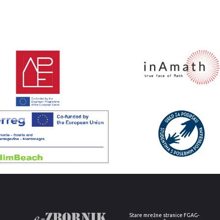
Stare mrežne stranice FGAG-
a