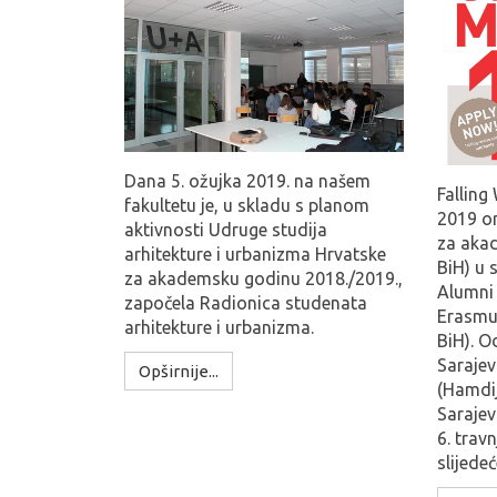
Dana 5. ožujka 2019. na našem
Falling
fakultetu je, u skladu s planom
2019 or
aktivnosti Udruge studija
za aka
arhitekture i urbanizma Hrvatske
BiH) u 
za akademsku godinu 2018./2019.,
Alumni
započela Radionica studenata
Erasmu
arhitekture i urbanizma.
BiH). O
Sarajev
Opširnije...
(Hamdij
Sarajev
6. trav
slijed