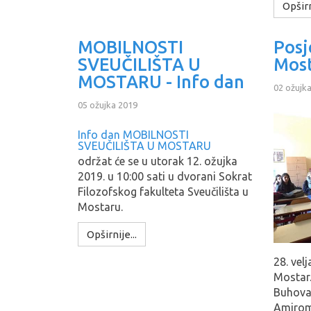
Opširn
MOBILNOSTI
Posj
SVEUČILIŠTA U
Mos
MOSTARU - Info dan
02 ožujk
05 ožujka 2019
Info dan MOBILNOSTI
SVEUČILIŠTA U MOSTARU
održat će se u utorak 12. ožujka
2019. u 10:00 sati u dvorani Sokrat
Filozofskog fakulteta Sveučilišta u
Mostaru.
Opširnije...
28. vel
Mostar.
Buhovac
Amirom