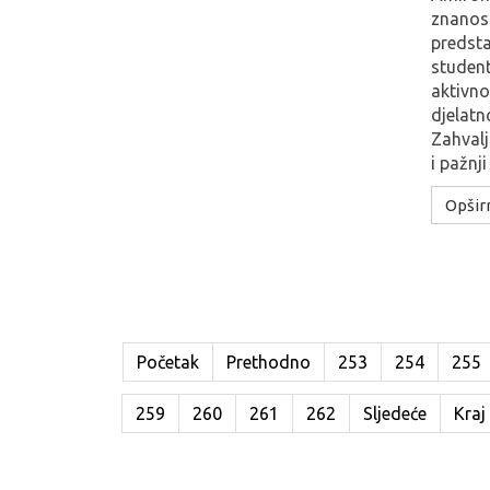
znanost
predsta
studen
aktivno
djelatn
Zahval
i pažnji
Opširn
Početak
Prethodno
253
254
255
259
260
261
262
Sljedeće
Kraj